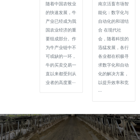
随着中国农牧业
南京活畜市场智
的快速发展，牛
能化：数字化与
产业已经成为我
自动化的和谐结
国农业经济的重
合 在现代社
要组成部分。作
会，随着科技的
为牛产业链中不
迅猛发展，各行
可或缺的一环，
各业都在积极寻
牛的买卖交易一
求数字化和自动
直以来都受到从
化的解决方案，
业者的高度重···
以提升效率和竞
···